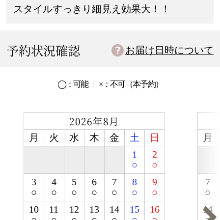
スタイルすっきり細見え効果大！！
予約状況確認
お届け日時について
◯：
可能
×：
不可
（本予約）
2026年8月
月
火
水
木
金
土
日
月
1
2
○
○
3
4
5
6
7
8
9
7
○
○
○
○
○
○
○
○
10
11
12
13
14
15
16
14
○
○
○
○
○
○
○
○