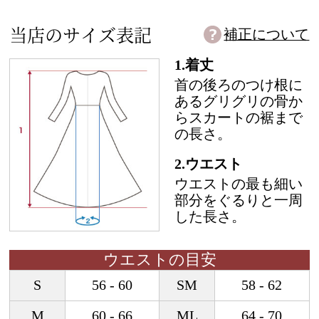
当店のサイズ表記
補正について
1.着丈
首の後ろのつけ根に
あるグリグリの骨か
らスカートの裾まで
の長さ。
2.ウエスト
ウエストの最も細い
部分をぐるりと一周
した長さ。
ウエストの目安
S
56 - 60
SM
58 - 62
M
60 - 66
ML
64 - 70